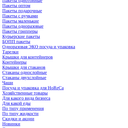
Пакеты однотонные
Пакеты оптом
Пакеты подарочные
Пакеты с ручками
Пакеты маленькие
Пакеты одноразовые
Пакеты грипперы
Курьерские пакеты
БОПП пакеты
Одноразовая ЭКО посуда и упаковка
Тарелки
Крышки для контейнеров
Контейнеры
Крышки для стаканов
Стаканы однослойные
Стаканы двухслойные
Чаши
Посуда и упаковка для HoReCa
Хозяйственные товары
Для какого вида бизнеса
Для какой еды
По типу применения
По типу жидкости
Скидки и акции
Новинки