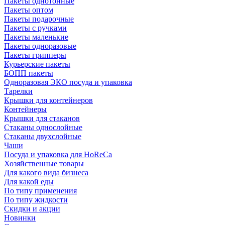
Пакеты однотонные
Пакеты оптом
Пакеты подарочные
Пакеты с ручками
Пакеты маленькие
Пакеты одноразовые
Пакеты грипперы
Курьерские пакеты
БОПП пакеты
Одноразовая ЭКО посуда и упаковка
Тарелки
Крышки для контейнеров
Контейнеры
Крышки для стаканов
Стаканы однослойные
Стаканы двухслойные
Чаши
Посуда и упаковка для HoReCa
Хозяйственные товары
Для какого вида бизнеса
Для какой еды
По типу применения
По типу жидкости
Скидки и акции
Новинки