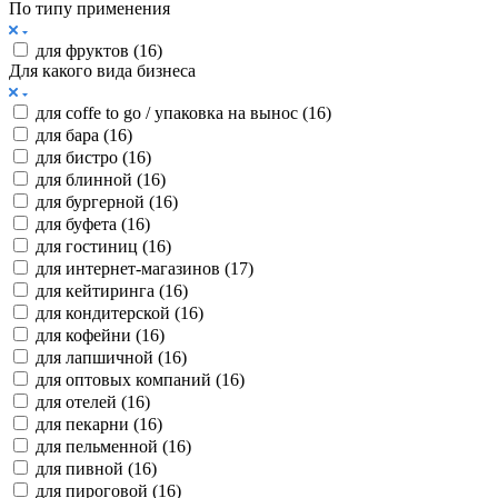
По типу применения
для фруктов (
16
)
Для какого вида бизнеса
для coffe to go / упаковка на вынос (
16
)
для бара (
16
)
для бистро (
16
)
для блинной (
16
)
для бургерной (
16
)
для буфета (
16
)
для гостиниц (
16
)
для интернет-магазинов (
17
)
для кейтиринга (
16
)
для кондитерской (
16
)
для кофейни (
16
)
для лапшичной (
16
)
для оптовых компаний (
16
)
для отелей (
16
)
для пекарни (
16
)
для пельменной (
16
)
для пивной (
16
)
для пироговой (
16
)