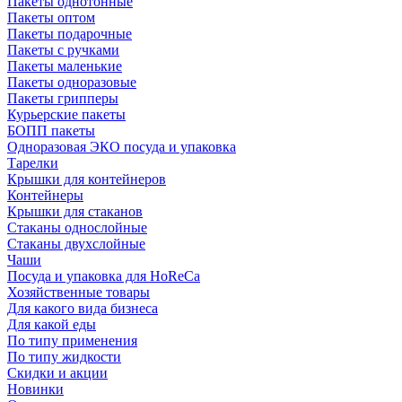
Пакеты однотонные
Пакеты оптом
Пакеты подарочные
Пакеты с ручками
Пакеты маленькие
Пакеты одноразовые
Пакеты грипперы
Курьерские пакеты
БОПП пакеты
Одноразовая ЭКО посуда и упаковка
Тарелки
Крышки для контейнеров
Контейнеры
Крышки для стаканов
Стаканы однослойные
Стаканы двухслойные
Чаши
Посуда и упаковка для HoReCa
Хозяйственные товары
Для какого вида бизнеса
Для какой еды
По типу применения
По типу жидкости
Скидки и акции
Новинки