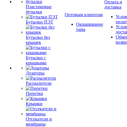
Оплата и
Пластиковые
доставка
бутылки
Оптовым клиентам
Услов
опла
Бутылки ПЭТ
Окрашивание
Услов
тары
доста
Обме
Бутылки без
возвр
крышек
Бутылки с
крышками
Дозаторы
Распылители
Пипетки
Крышки
Отсекатели и
мембраны