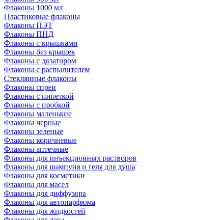
Флаконы 1000 мл
Пластиковые флаконы
Флаконы ПЭТ
Флаконы ПНД
Флаконы с крышками
Флаконы без крышек
Флаконы с дозатором
Флаконы с распылителем
Стеклянные флаконы
Флаконы cпреи
Флаконы с пипеткой
Флаконы с пробкой
Флаконы маленькие
Флаконы черные
Флаконы зеленые
Флаконы коричневые
Флаконы аптечные
Флаконы для инъекционных растворов
Флаконы для шампуня и геля для душа
Флаконы для косметики
Флаконы для масел
Флаконы для диффузора
Флаконы для автопарфюма
Флаконы для жидкостей
Флаконы для лака