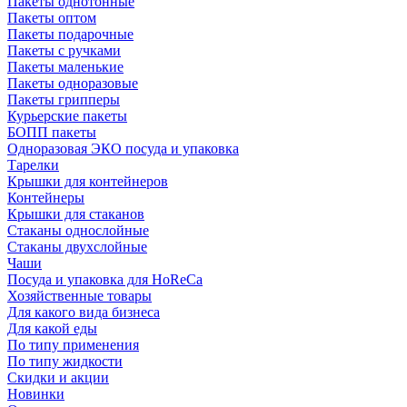
Пакеты однотонные
Пакеты оптом
Пакеты подарочные
Пакеты с ручками
Пакеты маленькие
Пакеты одноразовые
Пакеты грипперы
Курьерские пакеты
БОПП пакеты
Одноразовая ЭКО посуда и упаковка
Тарелки
Крышки для контейнеров
Контейнеры
Крышки для стаканов
Стаканы однослойные
Стаканы двухслойные
Чаши
Посуда и упаковка для HoReCa
Хозяйственные товары
Для какого вида бизнеса
Для какой еды
По типу применения
По типу жидкости
Скидки и акции
Новинки