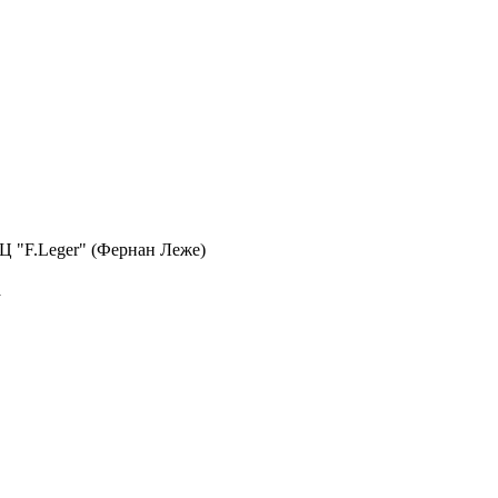
 БЦ "F.Leger" (Фернан Леже)
а