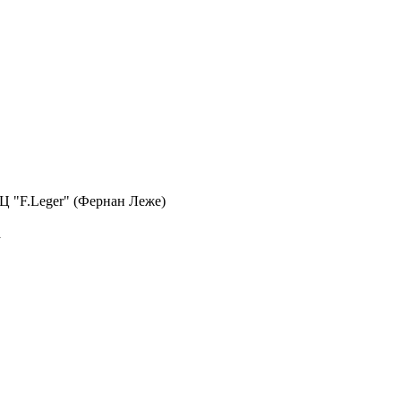
 БЦ "F.Leger" (Фернан Леже)
а