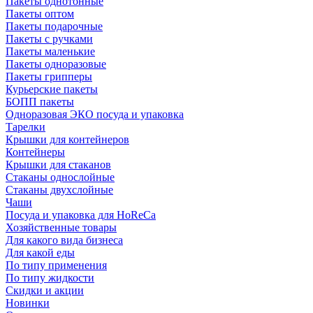
Пакеты однотонные
Пакеты оптом
Пакеты подарочные
Пакеты с ручками
Пакеты маленькие
Пакеты одноразовые
Пакеты грипперы
Курьерские пакеты
БОПП пакеты
Одноразовая ЭКО посуда и упаковка
Тарелки
Крышки для контейнеров
Контейнеры
Крышки для стаканов
Стаканы однослойные
Стаканы двухслойные
Чаши
Посуда и упаковка для HoReCa
Хозяйственные товары
Для какого вида бизнеса
Для какой еды
По типу применения
По типу жидкости
Скидки и акции
Новинки