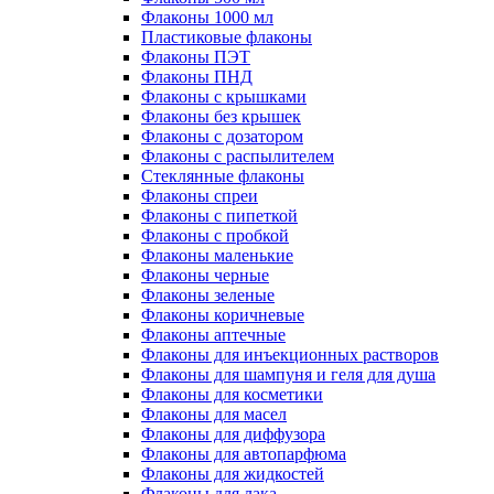
Флаконы 1000 мл
Пластиковые флаконы
Флаконы ПЭТ
Флаконы ПНД
Флаконы с крышками
Флаконы без крышек
Флаконы с дозатором
Флаконы с распылителем
Стеклянные флаконы
Флаконы cпреи
Флаконы с пипеткой
Флаконы с пробкой
Флаконы маленькие
Флаконы черные
Флаконы зеленые
Флаконы коричневые
Флаконы аптечные
Флаконы для инъекционных растворов
Флаконы для шампуня и геля для душа
Флаконы для косметики
Флаконы для масел
Флаконы для диффузора
Флаконы для автопарфюма
Флаконы для жидкостей
Флаконы для лака