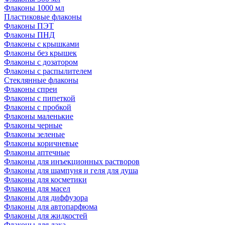
Флаконы 1000 мл
Пластиковые флаконы
Флаконы ПЭТ
Флаконы ПНД
Флаконы с крышками
Флаконы без крышек
Флаконы с дозатором
Флаконы с распылителем
Стеклянные флаконы
Флаконы cпреи
Флаконы с пипеткой
Флаконы с пробкой
Флаконы маленькие
Флаконы черные
Флаконы зеленые
Флаконы коричневые
Флаконы аптечные
Флаконы для инъекционных растворов
Флаконы для шампуня и геля для душа
Флаконы для косметики
Флаконы для масел
Флаконы для диффузора
Флаконы для автопарфюма
Флаконы для жидкостей
Флаконы для лака