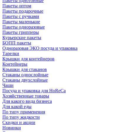
Пакеты однотонные
Пакеты оптом
Пакеты подарочные
Пакеты с ручками
Пакеты маленькие
Пакеты одноразовые
Пакеты грипперы
Курьерские пакеты
БОПП пакеты
Одноразовая ЭКО посуда и упаковка
Тарелки
Крышки для контейнеров
Контейнеры
Крышки для стаканов
Стаканы однослойные
Стаканы двухслойные
Чаши
Посуда и упаковка для HoReCa
Хозяйственные товары
Для какого вида бизнеса
Для какой еды
По типу применения
По типу жидкости
Скидки и акции
Новинки