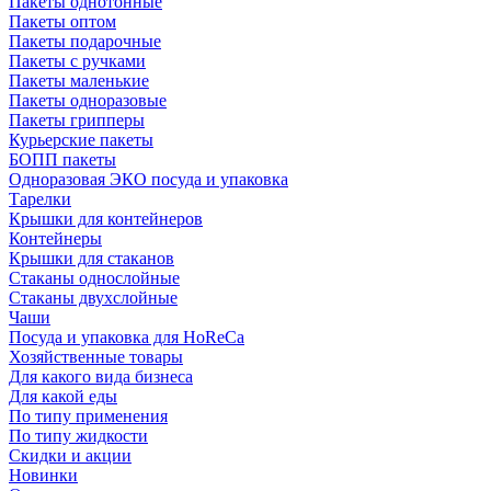
Пакеты однотонные
Пакеты оптом
Пакеты подарочные
Пакеты с ручками
Пакеты маленькие
Пакеты одноразовые
Пакеты грипперы
Курьерские пакеты
БОПП пакеты
Одноразовая ЭКО посуда и упаковка
Тарелки
Крышки для контейнеров
Контейнеры
Крышки для стаканов
Стаканы однослойные
Стаканы двухслойные
Чаши
Посуда и упаковка для HoReCa
Хозяйственные товары
Для какого вида бизнеса
Для какой еды
По типу применения
По типу жидкости
Скидки и акции
Новинки