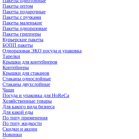
Пакеты однотонные
Пакеты оптом
Пакеты подарочные
Пакеты с ручками
Пакеты маленькие
Пакеты одноразовые
Пакеты грипперы
Курьерские пакеты
БОПП пакеты
Одноразовая ЭКО посуда и упаковка
Тарелки
Крышки для контейнеров
Контейнеры
Крышки для стаканов
Стаканы однослойные
Стаканы двухслойные
Чаши
Посуда и упаковка для HoReCa
Хозяйственные товары
Для какого вида бизнеса
Для какой еды
По типу применения
По типу жидкости
Скидки и акции
Новинки