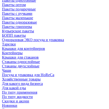
Пакеты однотонные
Пакеты оптом
Пакеты подарочные
Пакеты с ручками
Пакеты маленькие
Пакеты одноразовые
Пакеты грипперы
Курьерские пакеты
БОПП пакеты
Одноразовая ЭКО посуда и упаковка
Тарелки
Крышки для контейнеров
Контейнеры
Крышки для стаканов
Стаканы однослойные
Стаканы двухслойные
Чаши
Посуда и упаковка для HoReCa
Хозяйственные товары
Для какого вида бизнеса
Для какой еды
По типу применения
По типу жидкости
Скидки и акции
Новинки