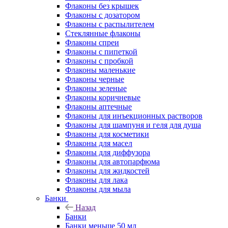
Флаконы без крышек
Флаконы с дозатором
Флаконы с распылителем
Стеклянные флаконы
Флаконы cпреи
Флаконы с пипеткой
Флаконы с пробкой
Флаконы маленькие
Флаконы черные
Флаконы зеленые
Флаконы коричневые
Флаконы аптечные
Флаконы для инъекционных растворов
Флаконы для шампуня и геля для душа
Флаконы для косметики
Флаконы для масел
Флаконы для диффузора
Флаконы для автопарфюма
Флаконы для жидкостей
Флаконы для лака
Флаконы для мыла
Банки
Назад
Банки
Банки меньше 50 мл