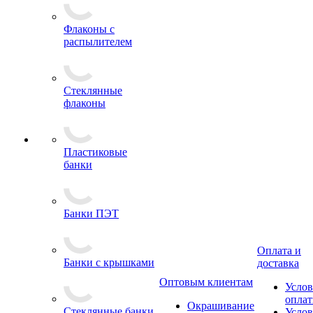
Флаконы с
распылителем
Стеклянные
флаконы
Пластиковые
банки
Банки ПЭТ
Оплата и
Банки с крышками
доставка
Оптовым клиентам
Услов
опла
Окрашивание
Стеклянные банки
Услов