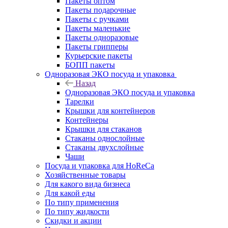
Пакеты оптом
Пакеты подарочные
Пакеты с ручками
Пакеты маленькие
Пакеты одноразовые
Пакеты грипперы
Курьерские пакеты
БОПП пакеты
Одноразовая ЭКО посуда и упаковка
Назад
Одноразовая ЭКО посуда и упаковка
Тарелки
Крышки для контейнеров
Контейнеры
Крышки для стаканов
Стаканы однослойные
Стаканы двухслойные
Чаши
Посуда и упаковка для HoReCa
Хозяйственные товары
Для какого вида бизнеса
Для какой еды
По типу применения
По типу жидкости
Скидки и акции