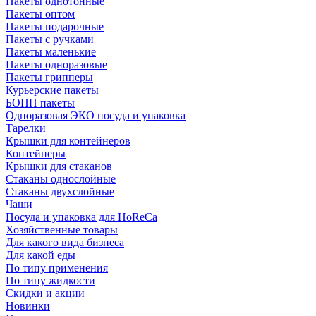
Пакеты однотонные
Пакеты оптом
Пакеты подарочные
Пакеты с ручками
Пакеты маленькие
Пакеты одноразовые
Пакеты грипперы
Курьерские пакеты
БОПП пакеты
Одноразовая ЭКО посуда и упаковка
Тарелки
Крышки для контейнеров
Контейнеры
Крышки для стаканов
Стаканы однослойные
Стаканы двухслойные
Чаши
Посуда и упаковка для HoReCa
Хозяйственные товары
Для какого вида бизнеса
Для какой еды
По типу применения
По типу жидкости
Скидки и акции
Новинки