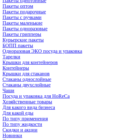
Пакеты однотонные
Пакеты оптом
Пакеты подарочные
Пакеты с ручками
Пакеты маленькие
Пакеты одноразовые
Пакеты грипперы
Курьерские пакеты
БОПП пакеты
Одноразовая ЭКО посуда и упаковка
Тарелки
Крышки для контейнеров
Контейнеры
Крышки для стаканов
Стаканы однослойные
Стаканы двухслойные
Чаши
Посуда и упаковка для HoReCa
Хозяйственные товары
Для какого вида бизнеса
Для какой еды
По типу применения
По типу жидкости
Скидки и акции
Новинки