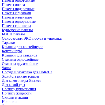
Пакеты однотонные
Пакеты оптом
Пакеты подарочные
Пакеты с ручками
Пакеты маленькие
Пакеты одноразовые
Пакеты грипперы
Курьерские пакеты
БОПП пакеты
Одноразовая ЭКО посуда и упаковка
Тарелки
Крышки для контейнеров
Контейнеры
Крышки для стаканов
Стаканы однослойные
Стаканы двухслойные
Чаши
Посуда и упаковка для HoReCa
Хозяйственные товары
Для какого вида бизнеса
Для какой еды
По типу применения
По типу жидкости
Скидки и акции
Новинки