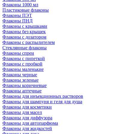
Флаконы 1000 мл
Пластиковые флаконы
Флаконы ПЭТ
Флаконы ПНД
Флаконы с крышками
Флаконы без крышек
Флаконы с дозатором
Флаконы с распылителем
Стеклянные флаконы
Флаконы cпреи
Флаконы с пипеткой
Флаконы с пробкой
Флаконы маленькие
Флаконы черные
Флаконы зеленые
Флаконы коричневые
Флаконы аптечные
Флаконы для инъекционных растворов
Флаконы для шампуня и геля для душа
Флаконы для косметики
Флаконы для масел
Флаконы для диффузора
Флаконы для автопарфюма
Флаконы для жидкостей
Флаконы для лака