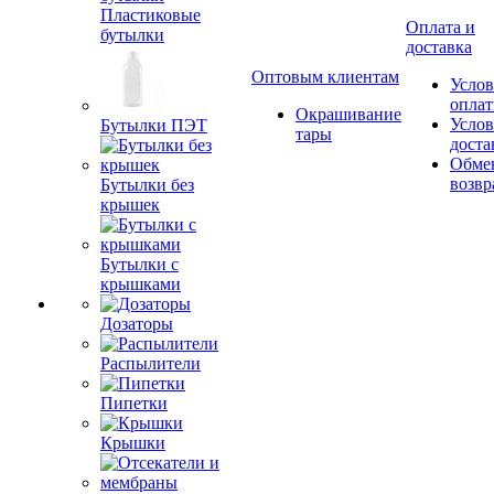
Пластиковые
Оплата и
бутылки
доставка
Оптовым клиентам
Услов
опла
Окрашивание
Услов
Бутылки ПЭТ
тары
доста
Обме
возвр
Бутылки без
крышек
Бутылки с
крышками
Дозаторы
Распылители
Пипетки
Крышки