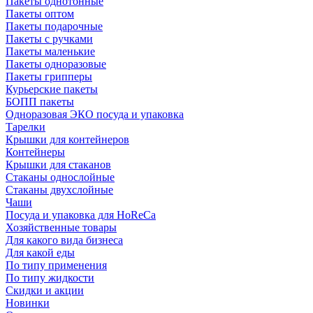
Пакеты однотонные
Пакеты оптом
Пакеты подарочные
Пакеты с ручками
Пакеты маленькие
Пакеты одноразовые
Пакеты грипперы
Курьерские пакеты
БОПП пакеты
Одноразовая ЭКО посуда и упаковка
Тарелки
Крышки для контейнеров
Контейнеры
Крышки для стаканов
Стаканы однослойные
Стаканы двухслойные
Чаши
Посуда и упаковка для HoReCa
Хозяйственные товары
Для какого вида бизнеса
Для какой еды
По типу применения
По типу жидкости
Скидки и акции
Новинки