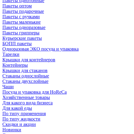
Пакеты однотонные
Пакеты оптом
Пакеты подарочные
Пакеты с ручками
Пакеты маленькие
Пакеты одноразовые
Пакеты грипперы
Курьерские пакеты
БОПП пакеты
Одноразовая ЭКО посуда и упаковка
Тарелки
Крышки для контейнеров
Контейнеры
Крышки для стаканов
Стаканы однослойные
Стаканы двухслойные
Чаши
Посуда и упаковка для HoReCa
Хозяйственные товары
Для какого вида бизнеса
Для какой еды
По типу применения
По типу жидкости
Скидки и акции
Новинки