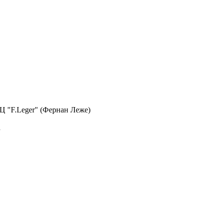
 БЦ "F.Leger" (Фернан Леже)
а