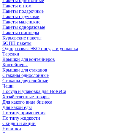
Пакеты однотонные
Пакеты оптом
Пакеты подарочные
Пакеты с ручками
Пакеты маленькие
Пакеты одноразовые
Пакеты грипперы
Курьерские пакеты
БОПП пакеты
Одноразовая ЭКО посуда и упаковка
Тарелки
Крышки для контейнеров
Контейнеры
Крышки для стаканов
Стаканы однослойные
Стаканы двухслойные
Чаши
Посуда и упаковка для HoReCa
Хозяйственные товары
Для какого вида бизнеса
Для какой еды
По типу применения
По типу жидкости
Скидки и акции
Новинки