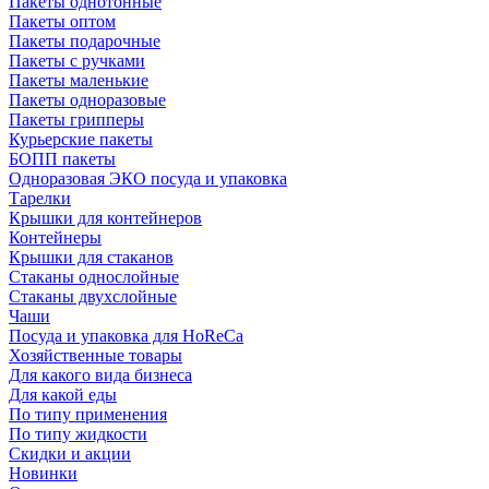
Пакеты однотонные
Пакеты оптом
Пакеты подарочные
Пакеты с ручками
Пакеты маленькие
Пакеты одноразовые
Пакеты грипперы
Курьерские пакеты
БОПП пакеты
Одноразовая ЭКО посуда и упаковка
Тарелки
Крышки для контейнеров
Контейнеры
Крышки для стаканов
Стаканы однослойные
Стаканы двухслойные
Чаши
Посуда и упаковка для HoReCa
Хозяйственные товары
Для какого вида бизнеса
Для какой еды
По типу применения
По типу жидкости
Скидки и акции
Новинки