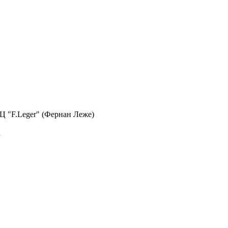
 БЦ "F.Leger" (Фернан Леже)
а