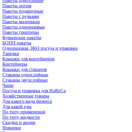
Пакеты однотонные
Пакеты оптом
Пакеты подарочные
Пакеты с ручками
Пакеты маленькие
Пакеты одноразовые
Пакеты грипперы
Курьерские пакеты
БОПП пакеты
Одноразовая ЭКО посуда и упаковка
Тарелки
Крышки для контейнеров
Контейнеры
Крышки для стаканов
Стаканы однослойные
Стаканы двухслойные
Чаши
Посуда и упаковка для HoReCa
Хозяйственные товары
Для какого вида бизнеса
Для какой еды
По типу применения
По типу жидкости
Скидки и акции
Новинки