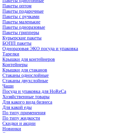
Пакеты однотонные
Пакеты оптом
Пакеты подарочные
Пакеты с ручками
Пакеты маленькие
Пакеты одноразовые
Пакеты грипперы
Курьерские пакеты
БОПП пакеты
Одноразовая ЭКО посуда и упаковка
Тарелки
Крышки для контейнеров
Контейнеры
Крышки для стаканов
Стаканы однослойные
Стаканы двухслойные
Чаши
Посуда и упаковка для HoReCa
Хозяйственные товары
Для какого вида бизнеса
Для какой еды
По типу применения
По типу жидкости
Скидки и акции
Новинки