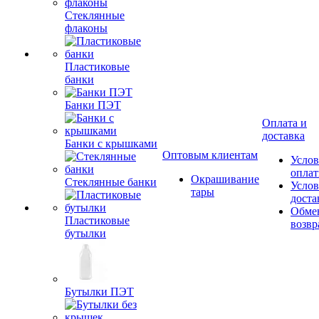
Стеклянные
флаконы
Пластиковые
банки
Банки ПЭТ
Оплата и
доставка
Банки с крышками
Оптовым клиентам
Услов
опла
Окрашивание
Стеклянные банки
Услов
тары
доста
Обме
Пластиковые
возвр
бутылки
Бутылки ПЭТ