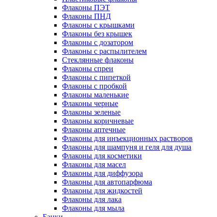
Флаконы ПЭТ
Флаконы ПНД
Флаконы с крышками
Флаконы без крышек
Флаконы с дозатором
Флаконы с распылителем
Стеклянные флаконы
Флаконы cпреи
Флаконы с пипеткой
Флаконы с пробкой
Флаконы маленькие
Флаконы черные
Флаконы зеленые
Флаконы коричневые
Флаконы аптечные
Флаконы для инъекционных растворов
Флаконы для шампуня и геля для душа
Флаконы для косметики
Флаконы для масел
Флаконы для диффузора
Флаконы для автопарфюма
Флаконы для жидкостей
Флаконы для лака
Флаконы для мыла
Банки