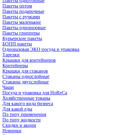
Пакеты однотонные
Пакеты оптом
Пакеты подарочные
Пакеты с ручками
Пакеты маленькие
Пакеты одноразовые
Пакеты грипперы
Курьерские пакеты
БОПП пакеты
Одноразовая ЭКО посуда и упаковка
Тарелки
Крышки для контейнеров
Контейнеры
Крышки для стаканов
Стаканы однослойные
Стаканы двухслойные
Чаши
Посуда и упаковка для HoReCa
Хозяйственные товары
Для какого вида бизнеса
Для какой еды
По типу применения
По типу жидкости
Скидки и акции
Новинки