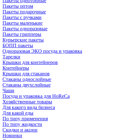
Пакеты однотонные
Пакеты оптом
Пакеты подарочные
Пакеты с ручками
Пакеты маленькие
Пакеты одноразовые
Пакеты грипперы
Курьерские пакеты
БОПП пакеты
Одноразовая ЭКО посуда и упаковка
Тарелки
Крышки для контейнеров
Контейнеры
Крышки для стаканов
Стаканы однослойные
Стаканы двухслойные
Чаши
Посуда и упаковка для HoReCa
Хозяйственные товары
Для какого вида бизнеса
Для какой еды
По типу применения
По типу жидкости
Скидки и акции
Новинки