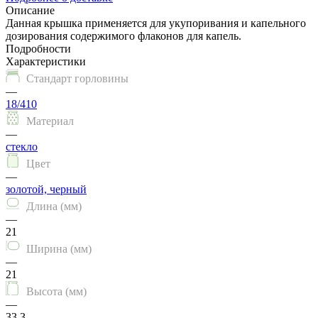
Описание
Данная крышка применяется для укупоривания и капельного
дозирования содержимого флаконов для капель.
Подробности
Характеристики
Стандарт горловины
—
18/410
Материал
—
стекло
Цвет
—
золотой, черный
Длина (мм)
—
21
Ширина (мм)
—
21
Высота (мм)
—
33.3