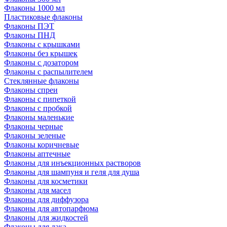
Флаконы 1000 мл
Пластиковые флаконы
Флаконы ПЭТ
Флаконы ПНД
Флаконы с крышками
Флаконы без крышек
Флаконы с дозатором
Флаконы с распылителем
Стеклянные флаконы
Флаконы cпреи
Флаконы с пипеткой
Флаконы с пробкой
Флаконы маленькие
Флаконы черные
Флаконы зеленые
Флаконы коричневые
Флаконы аптечные
Флаконы для инъекционных растворов
Флаконы для шампуня и геля для душа
Флаконы для косметики
Флаконы для масел
Флаконы для диффузора
Флаконы для автопарфюма
Флаконы для жидкостей
Флаконы для лака