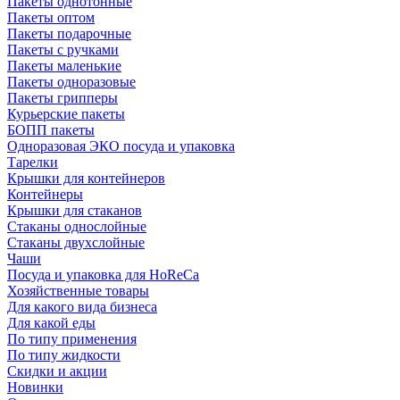
Пакеты однотонные
Пакеты оптом
Пакеты подарочные
Пакеты с ручками
Пакеты маленькие
Пакеты одноразовые
Пакеты грипперы
Курьерские пакеты
БОПП пакеты
Одноразовая ЭКО посуда и упаковка
Тарелки
Крышки для контейнеров
Контейнеры
Крышки для стаканов
Стаканы однослойные
Стаканы двухслойные
Чаши
Посуда и упаковка для HoReCa
Хозяйственные товары
Для какого вида бизнеса
Для какой еды
По типу применения
По типу жидкости
Скидки и акции
Новинки