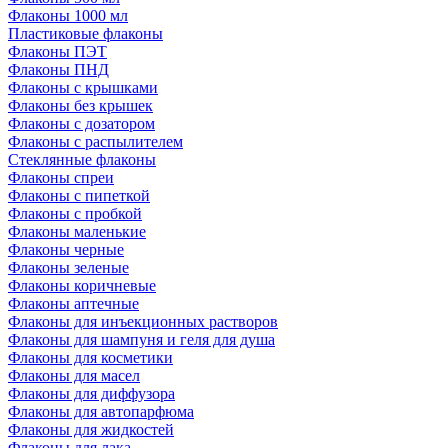
Флаконы 1000 мл
Пластиковые флаконы
Флаконы ПЭТ
Флаконы ПНД
Флаконы с крышками
Флаконы без крышек
Флаконы с дозатором
Флаконы с распылителем
Стеклянные флаконы
Флаконы cпреи
Флаконы с пипеткой
Флаконы с пробкой
Флаконы маленькие
Флаконы черные
Флаконы зеленые
Флаконы коричневые
Флаконы аптечные
Флаконы для инъекционных растворов
Флаконы для шампуня и геля для душа
Флаконы для косметики
Флаконы для масел
Флаконы для диффузора
Флаконы для автопарфюма
Флаконы для жидкостей
Флаконы для лака