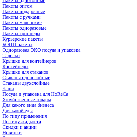
Пакеты однотонные
Пакеты оптом
Пакеты подарочные
Пакеты с ручками
Пакеты маленькие
Пакеты одноразовые
Пакеты грипперы
Курьерские пакеты
БОПП пакеты
Одноразовая ЭКО посуда и упаковка
Тарелки
Крышки для контейнеров
Контейнеры
Крышки для стаканов
Стаканы однослойные
Стаканы двухслойные
Чаши
Посуда и упаковка для HoReCa
Хозяйственные товары
Для какого вида бизнеса
Для какой еды
По типу применения
По типу жидкости
Скидки и акции
Новинки