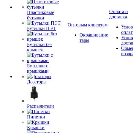
Оплата и
Пластиковые
доставка
бутылки
Оптовым клиентам
Услов
Бутылки ПЭТ
опла
Окрашивание
Услов
тары
доста
Бутылки без
Обме
крышек
возвр
Бутылки с
крышками
Дозаторы
Распылители
Пипетки
Крышки