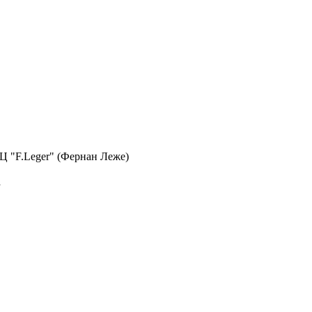
 БЦ "F.Leger" (Фернан Леже)
а