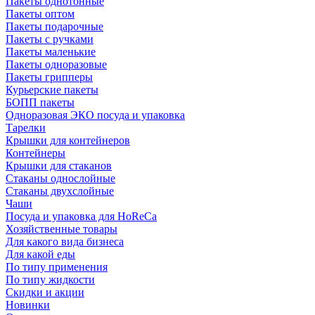
Пакеты однотонные
Пакеты оптом
Пакеты подарочные
Пакеты с ручками
Пакеты маленькие
Пакеты одноразовые
Пакеты грипперы
Курьерские пакеты
БОПП пакеты
Одноразовая ЭКО посуда и упаковка
Тарелки
Крышки для контейнеров
Контейнеры
Крышки для стаканов
Стаканы однослойные
Стаканы двухслойные
Чаши
Посуда и упаковка для HoReCa
Хозяйственные товары
Для какого вида бизнеса
Для какой еды
По типу применения
По типу жидкости
Скидки и акции
Новинки