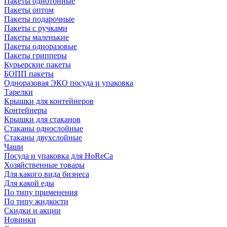
Пакеты однотонные
Пакеты оптом
Пакеты подарочные
Пакеты с ручками
Пакеты маленькие
Пакеты одноразовые
Пакеты грипперы
Курьерские пакеты
БОПП пакеты
Одноразовая ЭКО посуда и упаковка
Тарелки
Крышки для контейнеров
Контейнеры
Крышки для стаканов
Стаканы однослойные
Стаканы двухслойные
Чаши
Посуда и упаковка для HoReCa
Хозяйственные товары
Для какого вида бизнеса
Для какой еды
По типу применения
По типу жидкости
Скидки и акции
Новинки