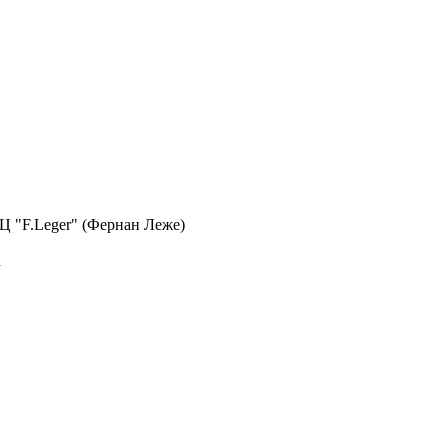
 БЦ "F.Leger" (Фернан Леже)
а