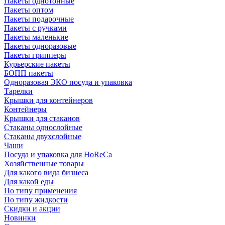
Пакеты однотонные
Пакеты оптом
Пакеты подарочные
Пакеты с ручками
Пакеты маленькие
Пакеты одноразовые
Пакеты грипперы
Курьерские пакеты
БОПП пакеты
Одноразовая ЭКО посуда и упаковка
Тарелки
Крышки для контейнеров
Контейнеры
Крышки для стаканов
Стаканы однослойные
Стаканы двухслойные
Чаши
Посуда и упаковка для HoReCa
Хозяйственные товары
Для какого вида бизнеса
Для какой еды
По типу применения
По типу жидкости
Скидки и акции
Новинки