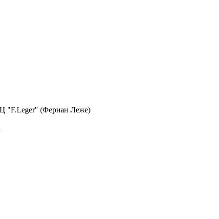
 БЦ "F.Leger" (Фернан Леже)
а