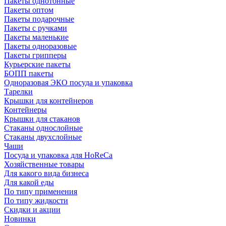
Пакеты однотонные
Пакеты оптом
Пакеты подарочные
Пакеты с ручками
Пакеты маленькие
Пакеты одноразовые
Пакеты грипперы
Курьерские пакеты
БОПП пакеты
Одноразовая ЭКО посуда и упаковка
Тарелки
Крышки для контейнеров
Контейнеры
Крышки для стаканов
Стаканы однослойные
Стаканы двухслойные
Чаши
Посуда и упаковка для HoReCa
Хозяйственные товары
Для какого вида бизнеса
Для какой еды
По типу применения
По типу жидкости
Скидки и акции
Новинки