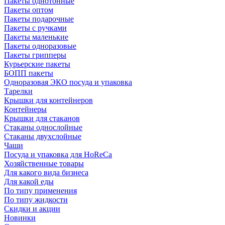
Пакеты однотонные
Пакеты оптом
Пакеты подарочные
Пакеты с ручками
Пакеты маленькие
Пакеты одноразовые
Пакеты грипперы
Курьерские пакеты
БОПП пакеты
Одноразовая ЭКО посуда и упаковка
Тарелки
Крышки для контейнеров
Контейнеры
Крышки для стаканов
Стаканы однослойные
Стаканы двухслойные
Чаши
Посуда и упаковка для HoReCa
Хозяйственные товары
Для какого вида бизнеса
Для какой еды
По типу применения
По типу жидкости
Скидки и акции
Новинки