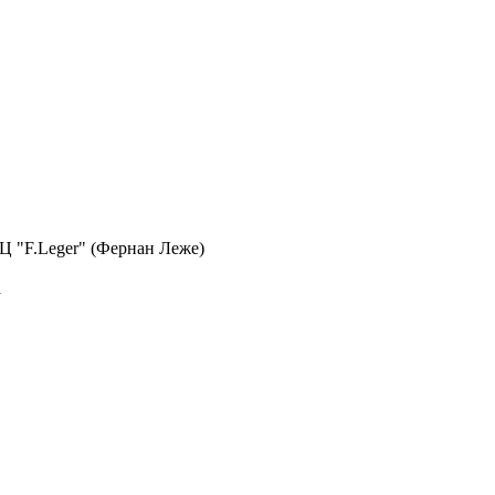
 БЦ "F.Leger" (Фернан Леже)
а