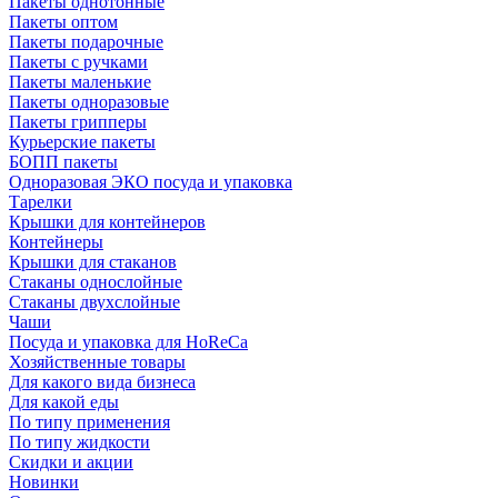
Пакеты однотонные
Пакеты оптом
Пакеты подарочные
Пакеты с ручками
Пакеты маленькие
Пакеты одноразовые
Пакеты грипперы
Курьерские пакеты
БОПП пакеты
Одноразовая ЭКО посуда и упаковка
Тарелки
Крышки для контейнеров
Контейнеры
Крышки для стаканов
Стаканы однослойные
Стаканы двухслойные
Чаши
Посуда и упаковка для HoReCa
Хозяйственные товары
Для какого вида бизнеса
Для какой еды
По типу применения
По типу жидкости
Скидки и акции
Новинки