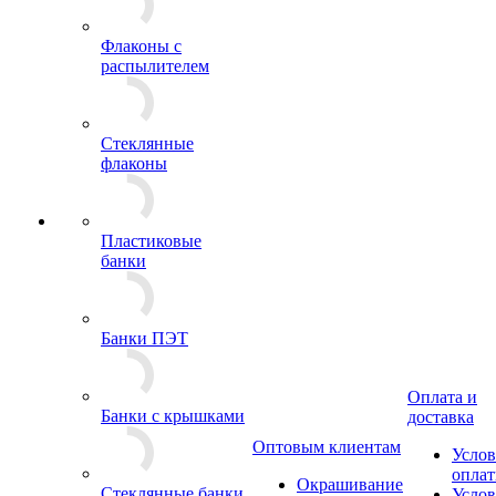
Флаконы с
распылителем
Стеклянные
флаконы
Пластиковые
банки
Банки ПЭТ
Оплата и
Банки с крышками
доставка
Оптовым клиентам
Услов
опла
Окрашивание
Стеклянные банки
Услов