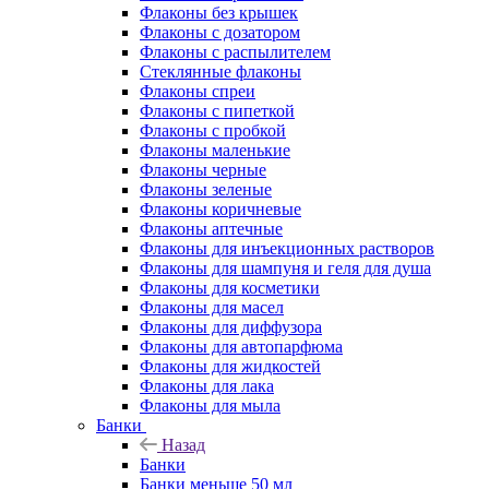
Флаконы без крышек
Флаконы с дозатором
Флаконы с распылителем
Стеклянные флаконы
Флаконы cпреи
Флаконы с пипеткой
Флаконы с пробкой
Флаконы маленькие
Флаконы черные
Флаконы зеленые
Флаконы коричневые
Флаконы аптечные
Флаконы для инъекционных растворов
Флаконы для шампуня и геля для душа
Флаконы для косметики
Флаконы для масел
Флаконы для диффузора
Флаконы для автопарфюма
Флаконы для жидкостей
Флаконы для лака
Флаконы для мыла
Банки
Назад
Банки
Банки меньше 50 мл