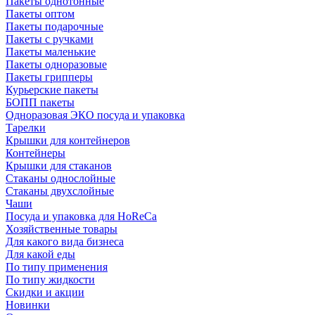
Пакеты однотонные
Пакеты оптом
Пакеты подарочные
Пакеты с ручками
Пакеты маленькие
Пакеты одноразовые
Пакеты грипперы
Курьерские пакеты
БОПП пакеты
Одноразовая ЭКО посуда и упаковка
Тарелки
Крышки для контейнеров
Контейнеры
Крышки для стаканов
Стаканы однослойные
Стаканы двухслойные
Чаши
Посуда и упаковка для HoReCa
Хозяйственные товары
Для какого вида бизнеса
Для какой еды
По типу применения
По типу жидкости
Скидки и акции
Новинки