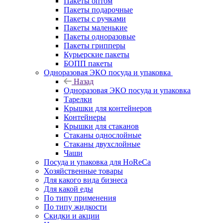
Пакеты оптом
Пакеты подарочные
Пакеты с ручками
Пакеты маленькие
Пакеты одноразовые
Пакеты грипперы
Курьерские пакеты
БОПП пакеты
Одноразовая ЭКО посуда и упаковка
Назад
Одноразовая ЭКО посуда и упаковка
Тарелки
Крышки для контейнеров
Контейнеры
Крышки для стаканов
Стаканы однослойные
Стаканы двухслойные
Чаши
Посуда и упаковка для HoReCa
Хозяйственные товары
Для какого вида бизнеса
Для какой еды
По типу применения
По типу жидкости
Скидки и акции