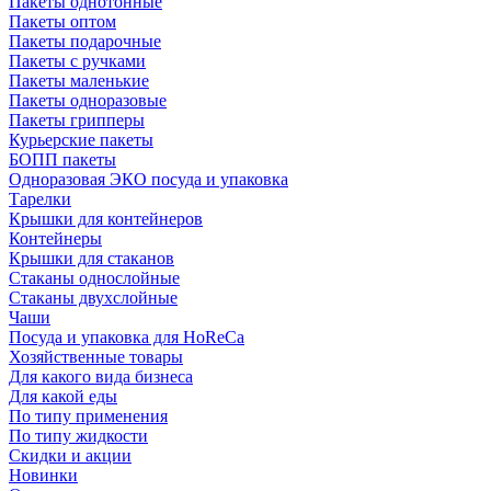
Пакеты однотонные
Пакеты оптом
Пакеты подарочные
Пакеты с ручками
Пакеты маленькие
Пакеты одноразовые
Пакеты грипперы
Курьерские пакеты
БОПП пакеты
Одноразовая ЭКО посуда и упаковка
Тарелки
Крышки для контейнеров
Контейнеры
Крышки для стаканов
Стаканы однослойные
Стаканы двухслойные
Чаши
Посуда и упаковка для HoReCa
Хозяйственные товары
Для какого вида бизнеса
Для какой еды
По типу применения
По типу жидкости
Скидки и акции
Новинки