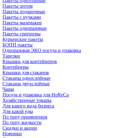
Пакеты однотонные
Пакеты оптом
Пакеты подарочные
Пакеты с ручками
Пакеты маленькие
Пакеты одноразовые
Пакеты грипперы
Курьерские пакеты
БОПП пакеты
Одноразовая ЭКО посуда и упаковка
Тарелки
Крышки для контейнеров
Контейнеры
Крышки для стаканов
Стаканы однослойные
Стаканы двухслойные
Чаши
Посуда и упаковка для HoReCa
Хозяйственные товары
Для какого вида бизнеса
Для какой еды
По типу применения
По типу жидкости
Скидки и акции
Новинки