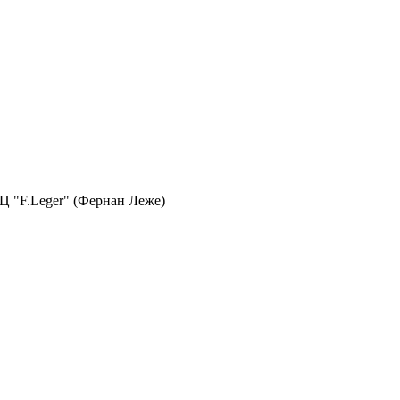
 БЦ "F.Leger" (Фернан Леже)
а