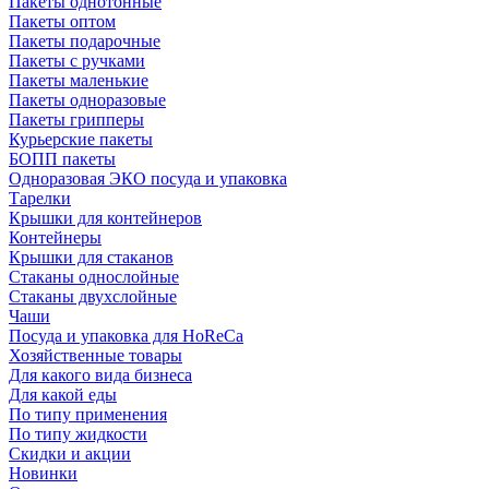
Пакеты однотонные
Пакеты оптом
Пакеты подарочные
Пакеты с ручками
Пакеты маленькие
Пакеты одноразовые
Пакеты грипперы
Курьерские пакеты
БОПП пакеты
Одноразовая ЭКО посуда и упаковка
Тарелки
Крышки для контейнеров
Контейнеры
Крышки для стаканов
Стаканы однослойные
Стаканы двухслойные
Чаши
Посуда и упаковка для HoReCa
Хозяйственные товары
Для какого вида бизнеса
Для какой еды
По типу применения
По типу жидкости
Скидки и акции
Новинки