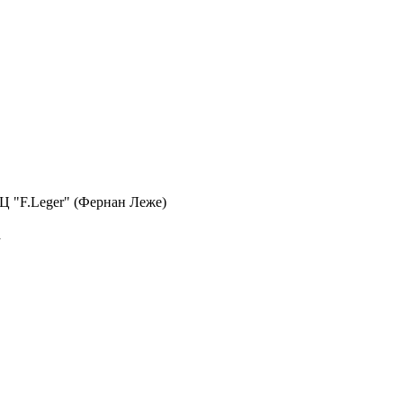
 БЦ "F.Leger" (Фернан Леже)
а