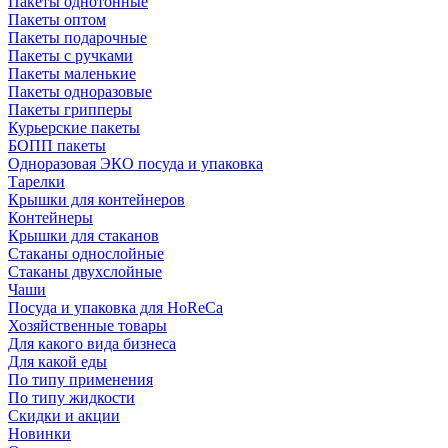
Пакеты однотонные
Пакеты оптом
Пакеты подарочные
Пакеты с ручками
Пакеты маленькие
Пакеты одноразовые
Пакеты грипперы
Курьерские пакеты
БОПП пакеты
Одноразовая ЭКО посуда и упаковка
Тарелки
Крышки для контейнеров
Контейнеры
Крышки для стаканов
Стаканы однослойные
Стаканы двухслойные
Чаши
Посуда и упаковка для HoReCa
Хозяйственные товары
Для какого вида бизнеса
Для какой еды
По типу применения
По типу жидкости
Скидки и акции
Новинки