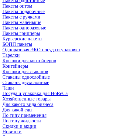
Пакеты однотонные
Пакеты оптом
Пакеты подарочные
Пакеты с ручками
Пакеты маленькие
Пакеты одноразовые
Пакеты грипперы
Курьерские пакеты
БОПП пакеты
Одноразовая ЭКО посуда и упаковка
Тарелки
Крышки для контейнеров
Контейнеры
Крышки для стаканов
Стаканы однослойные
Стаканы двухслойные
Чаши
Посуда и упаковка для HoReCa
Хозяйственные товары
Для какого вида бизнеса
Для какой еды
По типу применения
По типу жидкости
Скидки и акции
Новинки