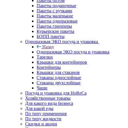
Пакеты оптом
Пакеты подарочные
Пакеты с ручками
Пакеты маленькие
Пакеты одноразовые
Пакеты грипперы
Курьерские пакеты
БОПП пакеты
Одноразовая ЭКО посуда и упаковка
Назад
Одноразовая ЭКО посуда и упаковка
Тарелки
Крышки для контейнеров
Контейнеры
Крышки для стаканов
Стаканы однослойные
Стаканы двухслойные
Чаши
Посуда и упаковка для HoReCa
Хозяйственные товары
Для какого вида бизнеса
Для какой еды
По типу применения
По типу жидкости
Скидки и акции