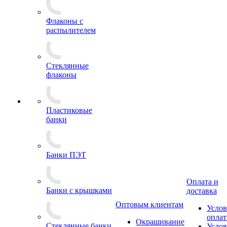
Флаконы с
распылителем
Стеклянные
флаконы
Пластиковые
банки
Банки ПЭТ
Оплата и
Банки с крышками
доставка
Оптовым клиентам
Услов
опла
Окрашивание
Стеклянные банки
Услов