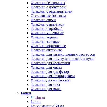
Флаконы без крышек
Флаконы с дозатором
Флаконы с распылителем
Стеклянные флаконы
Флаконы cпреи
Флаконы с пипеткой
Флаконы с пробкой
Флаконы маленькие
Флаконы черные
Флаконы зеленые
Флаконы коричневые
Флаконы аптечные
Флаконы для инъекционных растворов
Флаконы для шампуня и геля для душа
Флаконы для косметики
Флаконы для масел
Флаконы для диффузора
Флаконы для автопарфюма
Флаконы для жидкостей
Флаконы для лака
Флаконы для мыла
Банки
Назад
Банки
Банки меньше 50 мл