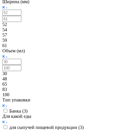
Ширина (мм)
52
54
57
59
61
Объем (мл)
30
48
65
83
100
Тип упаковки
Банка (
3
)
Для какой еды
для сыпучей пищевой продукции (
3
)