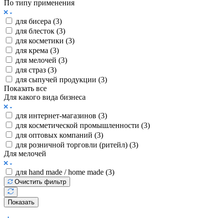
По типу применения
для бисера (
3
)
для блесток (
3
)
для косметики (
3
)
для крема (
3
)
для мелочей (
3
)
для страз (
3
)
для сыпучей продукции (
3
)
Показать все
Для какого вида бизнеса
для интернет-магазинов (
3
)
для косметической промышленности (
3
)
для оптовых компаний (
3
)
для розничной торговли (ритейл) (
3
)
Для мелочей
для hand made / home made (
3
)
Очистить фильтр
Показать