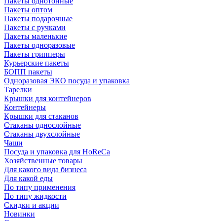
Пакеты однотонные
Пакеты оптом
Пакеты подарочные
Пакеты с ручками
Пакеты маленькие
Пакеты одноразовые
Пакеты грипперы
Курьерские пакеты
БОПП пакеты
Одноразовая ЭКО посуда и упаковка
Тарелки
Крышки для контейнеров
Контейнеры
Крышки для стаканов
Стаканы однослойные
Стаканы двухслойные
Чаши
Посуда и упаковка для HoReCa
Хозяйственные товары
Для какого вида бизнеса
Для какой еды
По типу применения
По типу жидкости
Скидки и акции
Новинки