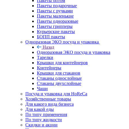
Пакеты оптом
Пакеты подарочные
Пакеты с ручками
Пакеты маленькие
Пакеты одноразовые
Пакеты грипперы
Курьерские пакеты
БОПП пакеты
Одноразовая ЭКО посуда и упаковка
Назад
Одноразовая ЭКО посуда и упаковка
Тарелки
Крышки для контейнеров
Контейнеры
Крышки для стаканов
Стаканы однослойные
Стаканы двухслойные
Чаши
Посуда и упаковка для HoReCa
Хозяйственные товары
Для какого вида бизнеса
Для какой еды
По типу применения
По типу жидкости
Скидки и акции