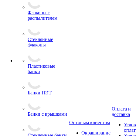
Флаконы с
распылителем
Стеклянные
флаконы
Пластиковые
банки
Банки ПЭТ
Оплата и
Банки с крышками
доставка
Оптовым клиентам
Услов
опла
Окрашивание
Стеклянные банки
Услов