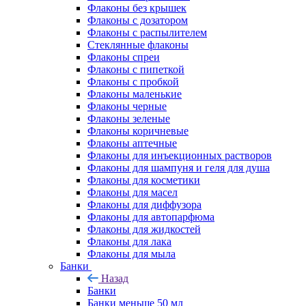
Флаконы без крышек
Флаконы с дозатором
Флаконы с распылителем
Стеклянные флаконы
Флаконы cпреи
Флаконы с пипеткой
Флаконы с пробкой
Флаконы маленькие
Флаконы черные
Флаконы зеленые
Флаконы коричневые
Флаконы аптечные
Флаконы для инъекционных растворов
Флаконы для шампуня и геля для душа
Флаконы для косметики
Флаконы для масел
Флаконы для диффузора
Флаконы для автопарфюма
Флаконы для жидкостей
Флаконы для лака
Флаконы для мыла
Банки
Назад
Банки
Банки меньше 50 мл