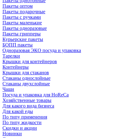
Пакеты однотонные
Пакеты оптом
Пакеты подарочные
Пакеты с ручками
Пакеты маленькие
Пакеты одноразовые
Пакеты грипперы
Курьерские пакеты
БОПП пакеты
Одноразовая ЭКО посуда и упаковка
Тарелки
Крышки для контейнеров
Контейнеры
Крышки для стаканов
Стаканы однослойные
Стаканы двухслойные
Чаши
Посуда и упаковка для HoReCa
Хозяйственные товары
Для какого вида бизнеса
Для какой еды
По типу применения
По типу жидкости
Скидки и акции
Новинки