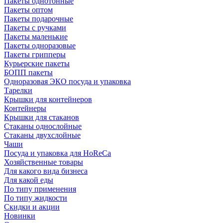
Пакеты однотонные
Пакеты оптом
Пакеты подарочные
Пакеты с ручками
Пакеты маленькие
Пакеты одноразовые
Пакеты грипперы
Курьерские пакеты
БОПП пакеты
Одноразовая ЭКО посуда и упаковка
Тарелки
Крышки для контейнеров
Контейнеры
Крышки для стаканов
Стаканы однослойные
Стаканы двухслойные
Чаши
Посуда и упаковка для HoReCa
Хозяйственные товары
Для какого вида бизнеса
Для какой еды
По типу применения
По типу жидкости
Скидки и акции
Новинки