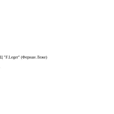
 БЦ "F.Leger" (Фернан Леже)
а